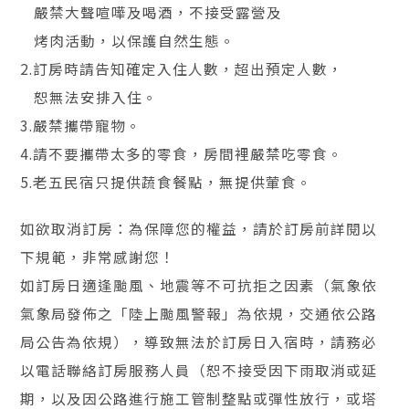
嚴禁大聲喧嘩及喝酒，不接受露營及
烤肉活動，以保護自然生態。
2.訂房時請告知確定入住人數，超出預定人數，
恕無法安排入住。
3.嚴禁攜帶寵物。
4.請不要攜帶太多的零食，房間裡嚴禁吃零食。
5.老五民宿只提供蔬食餐點，無提供葷食。
如欲取消訂房：為保障您的權益，請於訂房前詳閱以
下規範，非常感謝您！
如訂房日適逢颱風、地震等不可抗拒之因素（氣象依
氣象局發佈之「陸上颱風警報」為依規，交通依公路
局公告為依規），導致無法於訂房日入宿時，請務必
以電話聯絡訂房服務人員（恕不接受因下雨取消或延
期，以及因公路進行施工管制整點或彈性放行，或塔