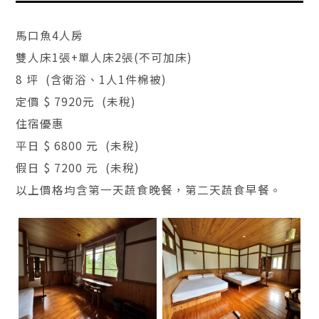
馬口魚4人房
雙人床1張+單人床2張(不可加床)
8 坪 (含衛浴、1人1件棉被)
定價 $ 7920元 (未稅)
住宿優惠
平日 $ 6800 元 (未稅)
假日 $ 7200 元 (未稅)
以上價格均含第一天蔬食晚餐，第二天蔬食早餐。